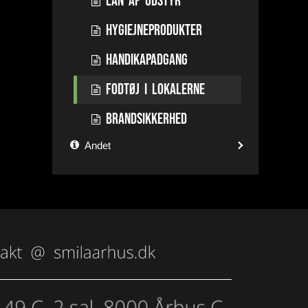
Lån af udstyr
Hygiejneprodukter
Handikapadgang
Fodtøj i lokalerne
Brandsikkerhed
Andet