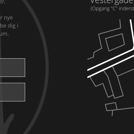
er,
er nye
be dig i
rum.