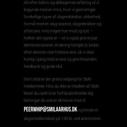
Alt efter behov og deltagernes erfaring vil vi
begynde med en intro, hvor vi gennemgår
forskellige typer af slagredskaber, sikkerhed,
formål med en slag-seance, slagteknikker og
aftercare. Hvis nogen har mod og lyst –
hvilket det typisk er – vil vi også give et par
demonstrationer. Al læring foregår jo bedst
efter devicen vise-forklare-øve, så vi skal
hurtig i gang med at øve og give hinanden
feedback og gode råd.
Som altid er der gratis adgang for SMil-
medlemmer. Hvis du ikke er medlem af SMil,
bliver du nødt til at forhåndstilmelde dig.
Dette gør du ved at skrive en mail til
PeerWhip@SMilAarhus.dk
og betale et
dagsmedlemskab på 130 kr. ved ankomsten.