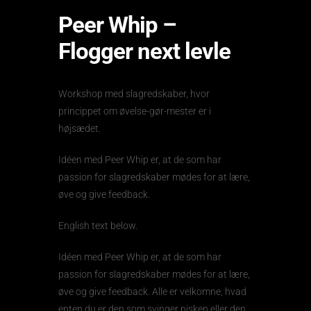
Peer Whip –
Flogger next levle
Workshop med slagredskaber, hvor
princippet om øvelse-gør-mester er i
højsædet.
Idéen med Peer Whip er, at de som har
passion for slagredskaber mødes for at lære,
øve og give feedback.
English text below.
Idéen med Peer Whip er, at de som har
passion for slagredskaber mødes for at lære,
øve og give feedback. Alle er velkomne, hvad
enten du er den som svinger pisken eller den