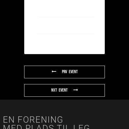
+ Add to Google Calendar
+ iCal / Outlook export
PRV Event
NXT Event
EN FORENING
MED PLADS TIL LEG