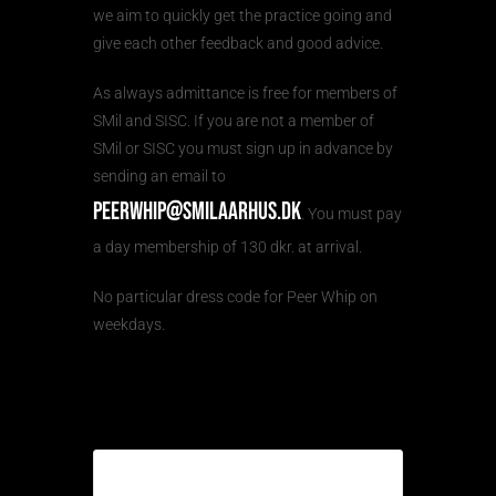
we aim to quickly get the practice going and
give each other feedback and good advice.
As always admittance is free for members of
SMil and SISC. If you are not a member of
SMil or SISC you must sign up in advance by
sending an email to
PeerWhip@SMilAarhus.dk
. You must pay
a day membership of 130 dkr. at arrival.
No particular dress code for Peer Whip on
weekdays.