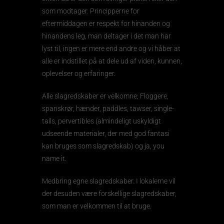
som modtager. Principperne for
eftermiddagen er respekt for hinanden og
hinandens leg, man deltager i det man har
lyst til, ingen er mere end andre og vi håber at
alle er indstillet på at dele ud af viden, kunnen,
oplevelser og erfaringer.
Alle slagredskaber er velkomne; Floggere,
spanskrør, hænder, paddles, tawser, single-
tails, pervertibles (almindeligt uskyldigt
udseende materialer, der med god fantasi
kan bruges som slagredskab) og ja, you
name it.
Medbring egne slagredskaber. I lokalerne vil
der desuden være forskellige slagredskaber,
som man er velkommen til at bruge.